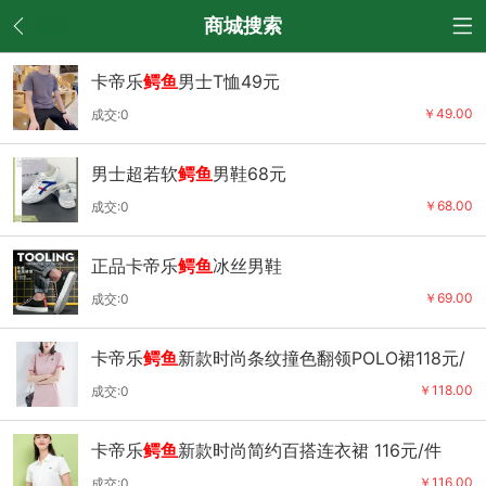
返回
商城搜索
卡帝乐
鳄鱼
男士T恤49元
￥49.00
成交:0
男士超若软
鳄鱼
男鞋68元
￥68.00
成交:0
正品卡帝乐
鳄鱼
冰丝男鞋
￥69.00
成交:0
卡帝乐
鳄鱼
新款时尚条纹撞色翻领POLO裙118元/
件
￥118.00
成交:0
卡帝乐
鳄鱼
新款时尚简约百搭连衣裙 116元/件
￥116.00
成交:0