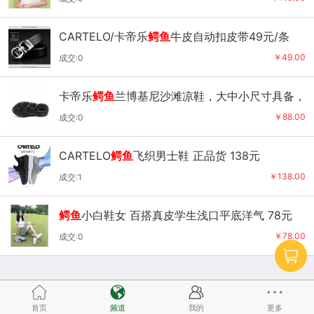
CARTELO/卡帝乐
鳄鱼
牛皮自动扣皮带49元/条
￥49.00
成交:0
卡帝乐
鳄鱼
兰博基尼沙滩凉鞋，大中小尺寸具备，
高颜值可选 88元
￥88.00
成交:0
CARTELO
鳄鱼
飞织男士鞋 正品货 138元
￥138.00
成交:1
鳄鱼
小白鞋女 百搭真皮学生浅口平底洋气 78元
￥78.00
成交:0
首页
频道
我的
更多