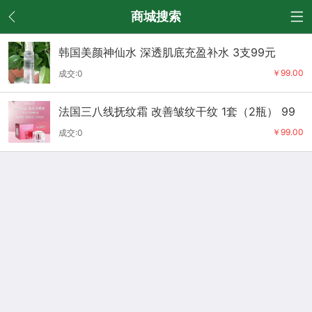
返回
商城搜索
韩国美颜神仙水 深透肌底充盈补水 3支99元
￥99.00
成交:0
法国三八线抚纹霜 改善皱纹干纹 1套（2瓶） 99
元
￥99.00
成交:0