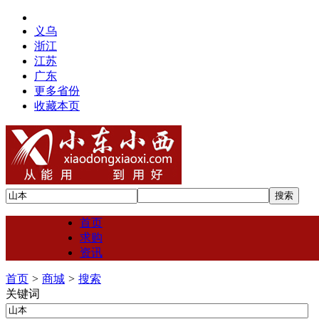
义乌
浙江
江苏
广东
更多省份
收藏本页
首页
求购
资讯
首页
>
商城
>
搜索
关键词