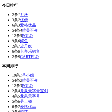
今日排行
2条
1
万沃
3条
2
优伊
6条
3
爱格优品
54条
4
唯美不变
12条
5
POLO
9条
6
鳄鱼
2条
7
皮丹奴
6条
8
卡帝乐鳄鱼
2条
9
CARTELO
本周排行
19条
1
芈小姐
54条
2
唯美不变
12条
3
POLO
2条
4
龙泉天字号宝剑
4条
5
龙泉天字号
5条
6
劳士顿
6条
7
爱格优品
2条
8
浪莎