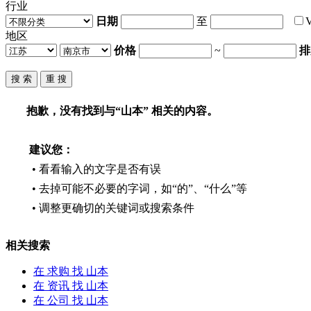
行业
日期
至
地区
价格
~
排
抱歉，没有找到与“
山本
” 相关的内容。
建议您：
• 看看输入的文字是否有误
• 去掉可能不必要的字词，如“的”、“什么”等
• 调整更确切的关键词或搜索条件
相关搜索
在
求购
找 山本
在
资讯
找 山本
在
公司
找 山本