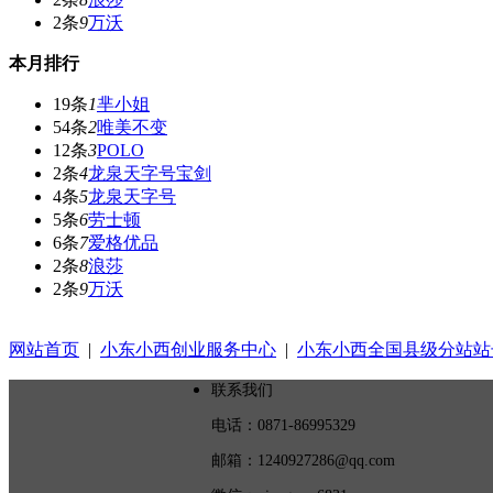
2条
9
万沃
本月排行
19条
1
芈小姐
54条
2
唯美不变
12条
3
POLO
2条
4
龙泉天字号宝剑
4条
5
龙泉天字号
5条
6
劳士顿
6条
7
爱格优品
2条
8
浪莎
2条
9
万沃
网站首页
|
小东小西创业服务中心
|
小东小西全国县级分站站
联系我们
电话：0871-86995329
邮箱：1240927286@qq.com