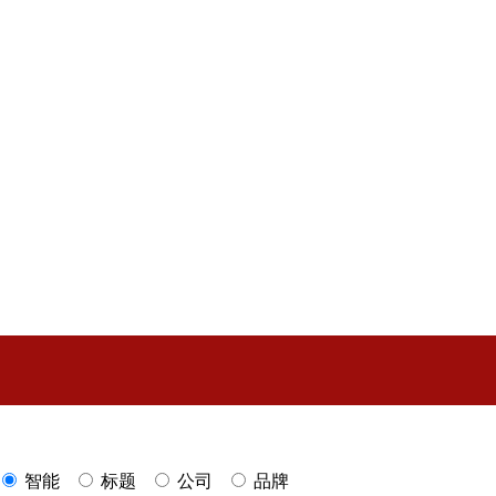
智能
标题
公司
品牌