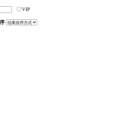
VIP
序