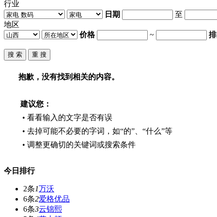
行业
日期
至
地区
价格
~
排
抱歉，没有找到相关的内容。
建议您：
• 看看输入的文字是否有误
• 去掉可能不必要的字词，如“的”、“什么”等
• 调整更确切的关键词或搜索条件
今日排行
2条
1
万沃
6条
2
爱格优品
6条
3
云锦熙