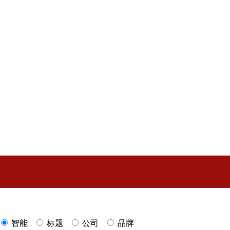
智能
标题
公司
品牌