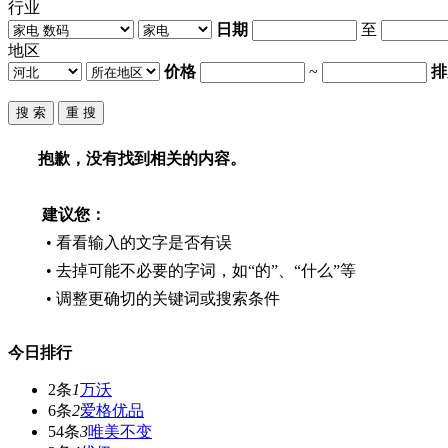
行业
日期
至
地区
价格
~
排
抱歉，没有找到相关的内容。
建议您：
• 看看输入的文字是否有误
• 去掉可能不必要的字词，如“的”、“什么”等
• 调整更确切的关键词或搜索条件
今日排行
2条
1
万沃
6条
2
爱格优品
54条
3
唯美不变