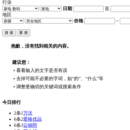
行业
日期
至
地区
价格
~
抱歉，没有找到相关的内容。
建议您：
• 看看输入的文字是否有误
• 去掉可能不必要的字词，如“的”、“什么”等
• 调整更确切的关键词或搜索条件
今日排行
2条
1
万沃
6条
2
爱格优品
6条
3
云锦熙