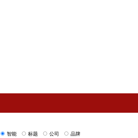
智能
标题
公司
品牌