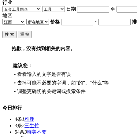
行业
日期
至
地区
价格
~
排
抱歉，没有找到相关的内容。
建议您：
• 看看输入的文字是否有误
• 去掉可能不必要的字词，如“的”、“什么”等
• 调整更确切的关键词或搜索条件
今日排行
4条
1
雅鹿
3条
2
三生竹
54条
3
唯美不变